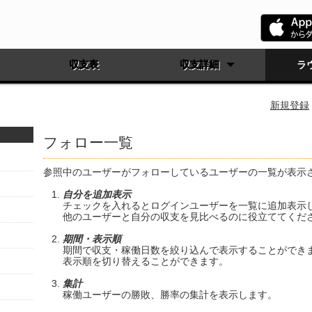
収支表
収支詳細
ラ
グラフ
一覧
タグ
ユーザ
公式種
新着収
新着収
ヘルプ
新規登録
フォロー一覧
参照中のユーザーがフォローしているユーザーの一覧が表示
自分を追加表示
チェックを入れるとログインユーザーを一覧に追加表示
他のユーザーと自分の収支を見比べるのに役立ててくだ
期間・表示順
期間で収支・稼働日数を絞り込んで表示することができ
表示順を切り替えることができます。
集計
稼働ユーザーの勝敗、勝率の集計を表示します。