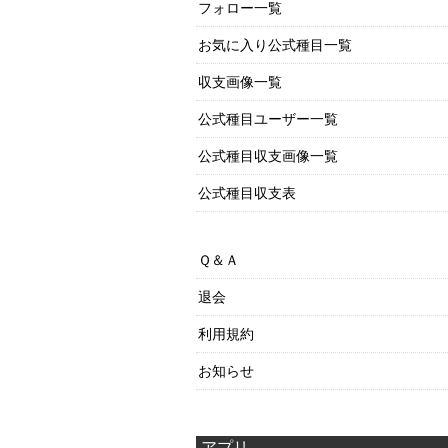
フォロー一覧
お気に入り公式種目一覧
収支画像一覧
公式種目ユーザー一覧
公式種目収支画像一覧
公式種目収支表
Ｑ＆Ａ
退会
利用規約
お知らせ
アプリ