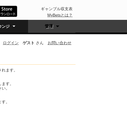
ギャンブル収支表
MyBetsとは？
ウンジ
管理
ー検索
目一覧
支画像
支登録
種目管理
科目管理
タグ管理
ユーザー情報
ログイン
ゲスト
さん
お問い合わせ
されます。
します。
さい。
ます。