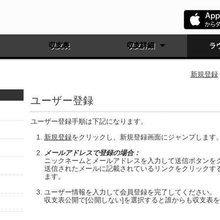
収支表
収支詳細
ラ
グラフ
一覧
タグ
ユーザ
公式種
新着収
新着収
ヘルプ
新規登録
ユーザー登録
ユーザー登録手順は下記になります。
新規登録
をクリックし、新規登録画面にジャンプします
メールアドレスで登録の場合：
ニックネームとメールアドレスを入力して送信ボタンを
送信されたメールに記載されているリンクをクリックす
ます。
ユーザー情報を入力して会員登録を完了してください。
収支表公開で[公開しない]を選択すると誰からも収支表