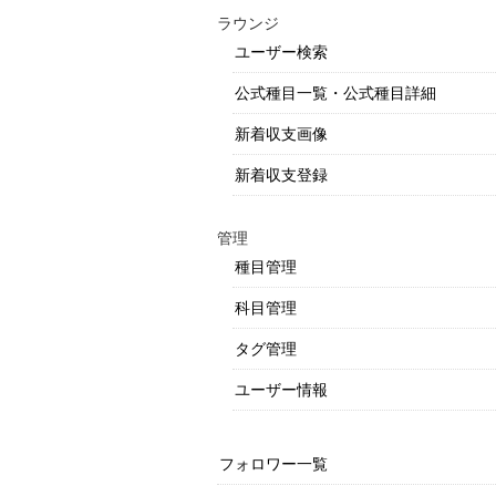
ラウンジ
ユーザー検索
公式種目一覧・公式種目詳細
新着収支画像
新着収支登録
管理
種目管理
科目管理
タグ管理
ユーザー情報
フォロワー一覧