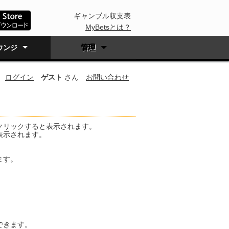
ギャンブル収支表
MyBetsとは？
ウンジ
管理
ー検索
目一覧
支画像
支登録
種目管理
科目管理
タグ管理
ユーザー情報
ログイン
ゲスト
さん
お問い合わせ
クリックすると表示されます。
表示されます。
ます。
できます。