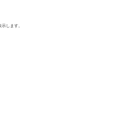
表示します。