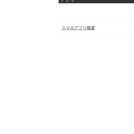
スマホアプリ概要